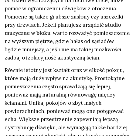
od okien wychodzących na ruchliwe ulice, może
pomóc w ograniczeniu dźwięków z otoczenia.
Pomocne są także grubsze zasłony czy uszczelki
przy drzwiach. Jeżeli planujesz urządzić
studio
muzyczne w bloku
, warto rozważyć pomieszczenie
na wyższym piętrze, gdzie hałas od sąsiadów
będzie mniejszy, a jeśli nie ma takiej możliwości,
zadbaj o izolacyjność akustyczną ścian.
Równie istotny jest kształt oraz wielkość pokoju,
które mają duży wpływ na akustykę. Prostokątne
pomieszczenia często sprawdzają się lepiej,
ponieważ mają naturalną równowagę między
ścianami. Unikaj pokojów o zbyt małych
powierzchniach, ponieważ mogą one potęgować
echa. Większe przestrzenie zapewniają lepszą
dystrybucję dźwięku, ale wymagają także bardziej
zaawansowanej akustyki, aby uniknąć rezonansów