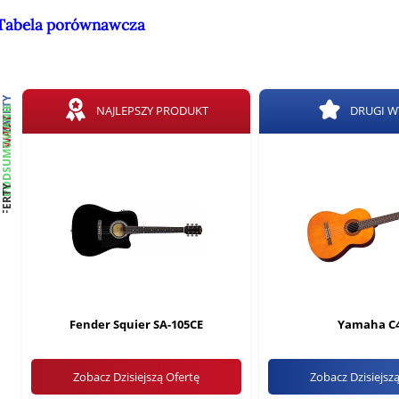
Tabela porównawcza
ZALETY
PODSUMOWANIE
NAJLEPSZY PRODUKT
DRUGI 
WADY
OFERTY
Fender Squier SA-105CE
Yamaha C
Zobacz Dzisiejszą Ofertę
Zobacz Dzisiejsz