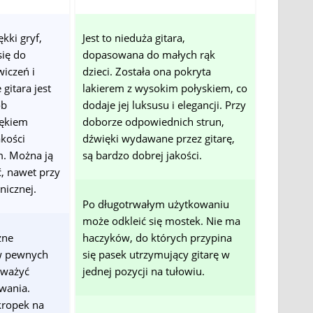
kki gryf,
Jest to nieduża gitara,
się do
dopasowana do małych rąk
wiczeń i
dzieci. Została ona pokryta
itara jest
lakierem z wysokim połyskiem, co
ób
dodaje jej luksusu i elegancji. Przy
iękiem
doborze odpowiednich strun,
kości
dźwięki wydawane przez gitarę,
. Można ją
są bardzo dobrej jakości.
ć, nawet przy
onicznej.
Po długotrwałym użytkowaniu
może odkleić się mostek. Nie ma
zne
haczyków, do których przypina
w pewnych
się pasek utrzymujący gitarę w
uważyć
jednej pozycji na tułowiu.
wania.
kropek na