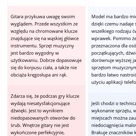
Gitara przykuwa uwagę swoim
Model ma bardzo mię
wyglądem. Przede wszystkim ze
dzięki czemu nadaje 
względu na chromowane klucze
wszelkiego rodzaju ć
znajdujące się na wąskiej główce
wprawek. Pomimo że g
instrumentu. Sprzęt muzyczny
przeznaczona dla os
jest bardzo wygodny w
początkujących, dźw
użytkowaniu. Dobrze dopasowuje
dorównuje wyższej ja
się do korpusu ciała, a także nie
sprzętom muzycznym
obciąża kręgosłupa ani rąk.
bardzo łatwo nastroi
użyciu aplikacji telef
Zdarza się, że podczas gry klucze
wydają niesatysfakcjonujące
Jeśli chodzi o technic
dźwięki. Jest to wynikiem
wykonanie sprzętu, 
niedopasowanych otworów do
miejscach można za
śrub. Wnętrze gitary nie jest
niedociągnięcia malo
wykończone perfekcyjnie,
Brakuje znaczników 