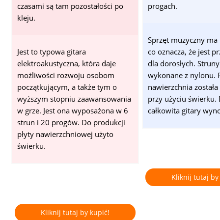
czasami są tam pozostałości po
progach.
kleju.
Sprzęt muzyczny ma 
Jest to typowa gitara
co oznacza, że jest p
elektroakustyczna, która daje
dla dorosłych. Struny
możliwości rozwoju osobom
wykonane z nylonu. P
początkującym, a także tym o
nawierzchnia został
wyższym stopniu zaawansowania
przy użyciu świerku.
w grze. Jest ona wyposażona w 6
całkowita gitary wyn
strun i 20 progów. Do produkcji
płyty nawierzchniowej użyto
świerku.
Kliknij tutaj by
Kliknij tutaj by kupić!