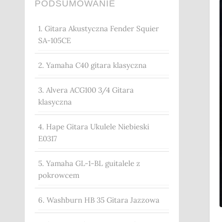
PODSUMOWANIE
1. Gitara Akustyczna Fender Squier
SA-105CE
2. Yamaha C40 gitara klasyczna
3. Alvera ACG100 3/4 Gitara
klasyczna
4. Hape Gitara Ukulele Niebieski
E0317
5. Yamaha GL-1-BL guitalele z
pokrowcem
6. Washburn HB 35 Gitara Jazzowa