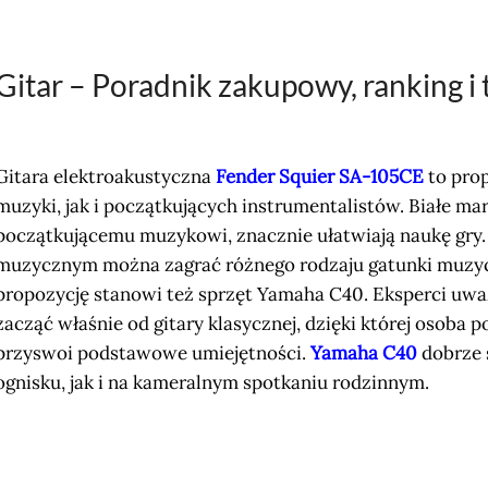
Gitar – Poradnik zakupowy, ranking i 
Gitara elektroakustyczna
Fender Squier SA-105CE
to pro
muzyki, jak i początkujących instrumentalistów. Białe mar
początkującemu muzykowi, znacznie ułatwiają naukę gry.
muzycznym można zagrać różnego rodzaju gatunki muzyczne
propozycję stanowi też sprzęt Yamaha C40. Eksperci uważa
zacząć właśnie od gitary klasycznej, dzięki której osoba 
przyswoi podstawowe umiejętności.
Yamaha C40
dobrze 
ognisku, jak i na kameralnym spotkaniu rodzinnym.