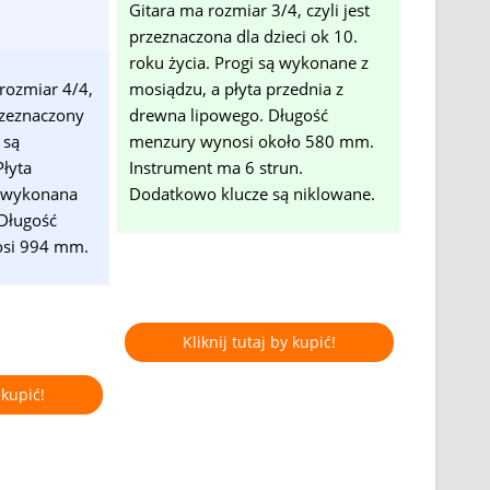
Gitara ma rozmiar 3/4, czyli jest
przeznaczona dla dzieci ok 10.
roku życia. Progi są wykonane z
rozmiar 4/4,
mosiądzu, a płyta przednia z
rzeznaczony
drewna lipowego. Długość
 są
menzury wynosi około 580 mm.
łyta
Instrument ma 6 strun.
a wykonana
Dodatkowo klucze są niklowane.
 Długość
osi 994 mm.
Kliknij tutaj by kupić!
 kupić!