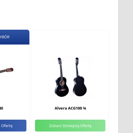
WYBÓR
40
Alvera ACG100 ¾
ą Ofertę
Zobacz Dzisiejszą Ofertę