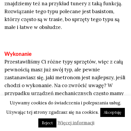
znajdziemy też na przykład tunery z taką funkcją.
Rozwiązanie tego typu polecane jest basistom,
którzy często są w trasie, bo sprzęty tego typu są
małe i łatwe w obsłudze.
Wykonanie
Przestawiliśmy Ci różne typy sprzętów, więc z całą
pewnością masz już swój typ, ale pewnie
zastanawiasz się, jaki metronom jest najlepszy, jeśli
chodzi o wykonanie. Na co zwrócić uwagę? W
przypadku urządzeń mechanicznych często mamy
do czynienia z obudową drewnianą, która jest
Używamy cookies do świadczenia i polepszania usług.
solidna i pięknie się prezentuje, ale nie brakuje też
Używając tej strony zgadzasz się na cookies.
Akceptuję
urządzeń z aluminium czy tworzyw sztucznych,
Więcej informacji
Reject
które często są nieco tańsze. Urządzenia