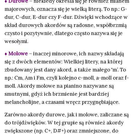
♦ Durowe
– niekiedy określa się je również mianem
majorowych, oznacza się je wielką literą. To np.: G-
dur, C-dur, E-dur czy F-dur. Dźwięki wchodzące w
skład durowych akordów są radosne, współbrzmią
czysto i pozytywnie, dlatego często nazywa się je
wesołymi.
♦ Molowe
– inaczej minorowe, ich nazwy składają
się z dwóch elementów: Wielkiej litery, na której
zbudowany jest dany akord, a także małego 'm’. To
np.: Cm, Am i Fm, czyli kolejno c-moll, a-moll oraz f-
moll. Akordy molowe na pianino nazywane są
smutnymi, gdyż ich brzmienie jest bardziej
melancholijne, a czasami wręcz przygnębiające.
Zarówno akordy durowe, jak i molowe, zaliczane są
do trójdźwięków. W tej grupie są również akordy
zwiększone (np. C+, D#+) oraz zmniejszone, do