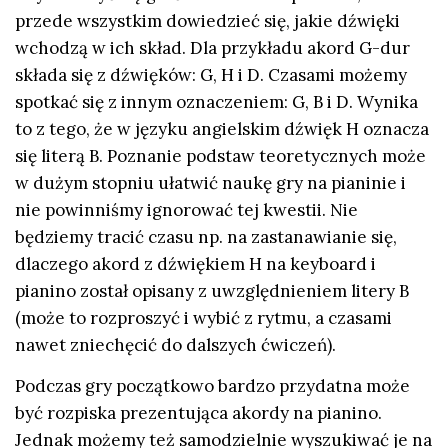
przede wszystkim dowiedzieć się, jakie dźwięki
wchodzą w ich skład. Dla przykładu akord G-dur
składa się z dźwięków: G, H i D. Czasami możemy
spotkać się z innym oznaczeniem: G, B i D. Wynika
to z tego, że w języku angielskim dźwięk H oznacza
się literą B. Poznanie podstaw teoretycznych może
w dużym stopniu ułatwić naukę gry na pianinie i
nie powinniśmy ignorować tej kwestii. Nie
będziemy tracić czasu np. na zastanawianie się,
dlaczego akord z dźwiękiem H na keyboard i
pianino został opisany z uwzględnieniem litery B
(może to rozproszyć i wybić z rytmu, a czasami
nawet zniechęcić do dalszych ćwiczeń).
Podczas gry początkowo bardzo przydatna może
być rozpiska prezentująca akordy na pianino.
Jednak możemy też samodzielnie wyszukiwać je na