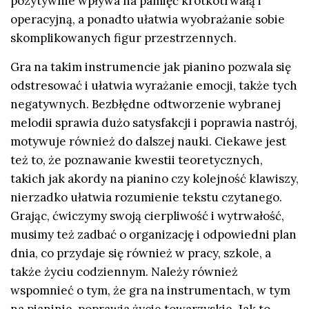
pozytywnie wpływa na pamięć krótkotrwałą i
operacyjną, a ponadto ułatwia wyobrażanie sobie
skomplikowanych figur przestrzennych.
Gra na takim instrumencie jak pianino pozwala się
odstresować i ułatwia wyrażanie emocji, także tych
negatywnych. Bezbłędne odtworzenie wybranej
melodii sprawia dużo satysfakcji i poprawia nastrój,
motywuje również do dalszej nauki. Ciekawe jest
też to, że poznawanie kwestii teoretycznych,
takich jak akordy na pianino czy kolejność klawiszy,
nierzadko ułatwia rozumienie tekstu czytanego.
Grając, ćwiczymy swoją cierpliwość i wytrwałość,
musimy też zadbać o organizację i odpowiedni plan
dnia, co przydaje się również w pracy, szkole, a
także życiu codziennym. Należy również
wspomnieć o tym, że gra na instrumentach, w tym
na pianinie, poprawia życie towarzyskie. Jak to