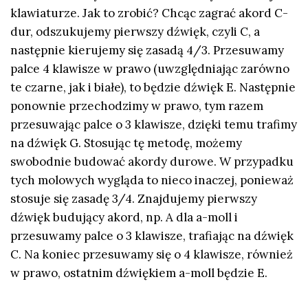
klawiaturze. Jak to zrobić? Chcąc zagrać akord C-
dur, odszukujemy pierwszy dźwięk, czyli C, a
następnie kierujemy się zasadą 4/3. Przesuwamy
palce 4 klawisze w prawo (uwzględniając zarówno
te czarne, jak i białe), to będzie dźwięk E. Następnie
ponownie przechodzimy w prawo, tym razem
przesuwając palce o 3 klawisze, dzięki temu trafimy
na dźwięk G. Stosując tę metodę, możemy
swobodnie budować akordy durowe. W przypadku
tych molowych wygląda to nieco inaczej, ponieważ
stosuje się zasadę 3/4. Znajdujemy pierwszy
dźwięk budujący akord, np. A dla a-moll i
przesuwamy palce o 3 klawisze, trafiając na dźwięk
C. Na koniec przesuwamy się o 4 klawisze, również
w prawo, ostatnim dźwiękiem a-moll będzie E.