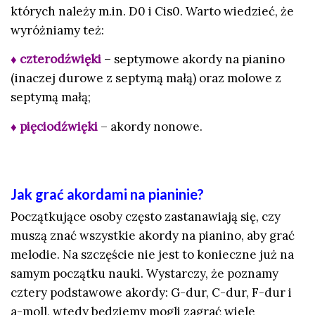
których należy m.in. D0 i Cis0. Warto wiedzieć, że
wyróżniamy też:
♦ czterodźwięki
– septymowe akordy na pianino
(inaczej durowe z septymą małą) oraz molowe z
septymą małą;
♦ pięciodźwięki
– akordy nonowe.
Jak grać akordami na pianinie?
Początkujące osoby często zastanawiają się, czy
muszą znać wszystkie akordy na pianino, aby grać
melodie. Na szczęście nie jest to konieczne już na
samym początku nauki. Wystarczy, że poznamy
cztery podstawowe akordy: G-dur, C-dur, F-dur i
a-moll, wtedy będziemy mogli zagrać wiele