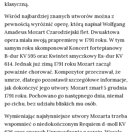
klasyczną.
Wśród najbardziej znanych utworów można z
pewnością wyróżnić operę, którą napisał Wolfgang
Amadeus Mozart Czarodziejski flet. Dwuaktowa
opera miała swoją prapremierę w 1791 roku. W tym
samym roku skomponował Koncert fortepianowy
B-dur KV 595 oraz Kwintet smyczkowy Es-dur KV
614. Jednak już zimą 1791 roku Mozart zaczął
poważnie chorować. Kompozytor przeczuwał, że
umrze, dlatego pozostawił szczegółowe informacje,
jak dokończyć jego utwory. Mozart zmarł 5 grudnia
1791 roku. Pochowano go następnego dnia, niemal
po cichu, bez udziału bliskich mu osób.
Wymieniając najsłynniejsze utwory Mozarta trzeba
wspomnieć o niedokończonym Requiem d-moll KV
626 oraz operach Uprowadzenie z seraju, Wesele