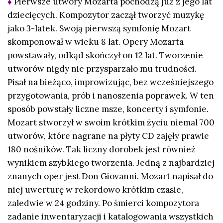
♦
Pierwsze utwory Mozarta pochodzą już z jego lat
dziecięcych. Kompozytor zaczął tworzyć muzykę
jako 3-latek. Swoją pierwszą symfonię Mozart
skomponował w wieku 8 lat. Opery Mozarta
powstawały, odkąd skończył on 12 lat. Tworzenie
utworów nigdy nie przysparzało mu trudności.
Pisał na bieżąco, improwizując, bez wcześniejszego
przygotowania, prób i nanoszenia poprawek. W ten
sposób powstały liczne msze, koncerty i symfonie.
Mozart stworzył w swoim krótkim życiu niemal 700
utworów, które nagrane na płyty CD zajęły prawie
180 nośników. Tak liczny dorobek jest również
wynikiem szybkiego tworzenia. Jedną z najbardziej
znanych oper jest Don Giovanni. Mozart napisał do
niej uwerturę w rekordowo krótkim czasie,
zaledwie w 24 godziny. Po śmierci kompozytora
zadanie inwentaryzacji i katalogowania wszystkich