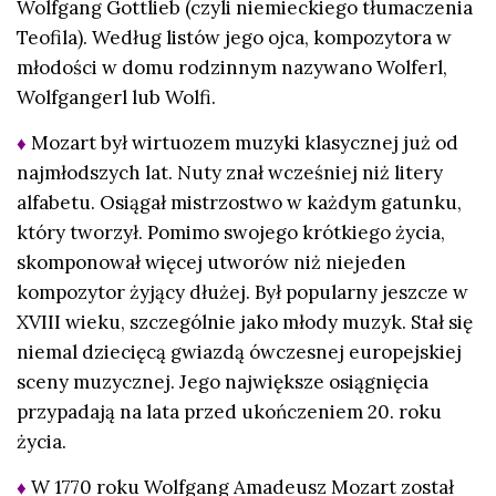
Wolfgang Gottlieb (czyli niemieckiego tłumaczenia
Teofila). Według listów jego ojca, kompozytora w
młodości w domu rodzinnym nazywano Wolferl,
Wolfgangerl lub Wolfi.
♦
Mozart był wirtuozem muzyki klasycznej już od
najmłodszych lat. Nuty znał wcześniej niż litery
alfabetu. Osiągał mistrzostwo w każdym gatunku,
który tworzył. Pomimo swojego krótkiego życia,
skomponował więcej utworów niż niejeden
kompozytor żyjący dłużej. Był popularny jeszcze w
XVIII wieku, szczególnie jako młody muzyk. Stał się
niemal dziecięcą gwiazdą ówczesnej europejskiej
sceny muzycznej. Jego największe osiągnięcia
przypadają na lata przed ukończeniem 20. roku
życia.
♦
W 1770 roku Wolfgang Amadeusz Mozart został