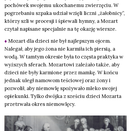
pochówek swojemu ukochanemu zwierzęciu. W
pogrzebaniu szpaka udział wzięli liczni „żałobnicy”,
którzy szli w procesji i śpiewali hymny, a Mozart
czytał napisane specjalnie na tę okazję wiersze.
♦
Mozart dla dzieci nie był najlepszym ojcem.
Nalegał, aby jego żona nie karmiła ich piersią, a
wodą. W tamtym okresie była to częsta praktyka w
wyższych sferach. Mozartowi zależało także, aby
dzieci nie były karmione przez mamkę. W końcu
jednak uległ namowom teściowej oraz żony i
pozwolił, aby niemowlę spożywało mleko swojej
opiekunki. Tylko dwójka z sześciu dzieci Mozarta
przetrwała okres niemowlęcy.