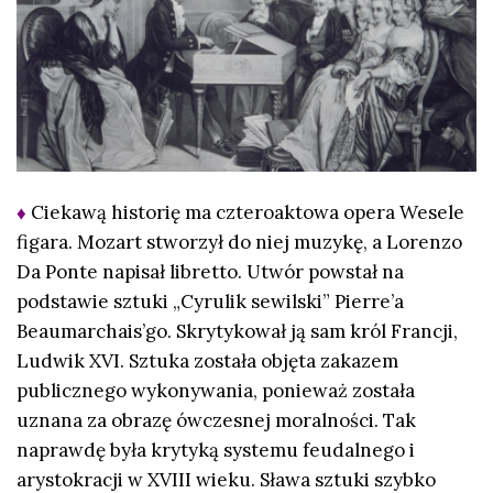
♦
Ciekawą historię ma czteroaktowa opera Wesele
figara. Mozart stworzył do niej muzykę, a Lorenzo
Da Ponte napisał libretto. Utwór powstał na
podstawie sztuki „Cyrulik sewilski” Pierre’a
Beaumarchais’go. Skrytykował ją sam król Francji,
Ludwik XVI. Sztuka została objęta zakazem
publicznego wykonywania, ponieważ została
uznana za obrazę ówczesnej moralności. Tak
naprawdę była krytyką systemu feudalnego i
arystokracji w XVIII wieku. Sława sztuki szybko