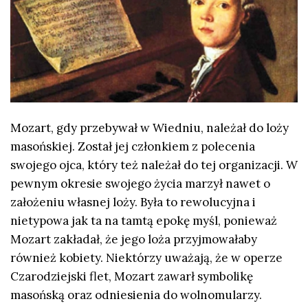
Mozart, gdy przebywał w Wiedniu, należał do loży
masońskiej. Został jej członkiem z polecenia
swojego ojca, który też należał do tej organizacji. W
pewnym okresie swojego życia marzył nawet o
założeniu własnej loży. Była to rewolucyjna i
nietypowa jak ta na tamtą epokę myśl, ponieważ
Mozart zakładał, że jego loża przyjmowałaby
również kobiety. Niektórzy uważają, że w operze
Czarodziejski flet, Mozart zawarł symbolikę
masońską oraz odniesienia do wolnomularzy.