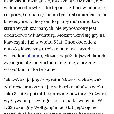
osób zastanawiając się, na czym grał Mozart, bez
wahania odpowie — fortepian. Jednak w młodości
rozpoczął on naukę nie na tym instrumencie, a na
klawesynie. Należy on do grupy instrumentów
strunowych szarpanych, ale wyposażony jest
dodatkowo w klawiaturę. Mozart uczył się gry na
klawesynie już w wieku 5 lat. Choć obecnie z
muzyką klasyczną utożsamiane jest przede
wszystkim
pianino
, Mozart w późniejszych latach
życia grał nie na tym instrumencie, a przede
wszystkim na fortepianie.
Jak wskazuje jego biografia, Mozart wykazywał
zdolności muzyczne już w bardzo młodym wieku.
Jako 3-latek potrafił poprawnie powtarzać dźwięki
wygrywane przez jego siostrę na klawesynie. W
1762 roku, gdy Wolfgang miał 6 lat, jego ojciec