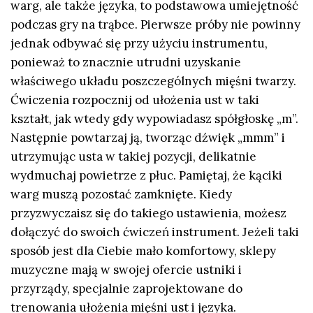
warg, ale także języka, to podstawowa umiejętność
podczas gry na trąbce. Pierwsze próby nie powinny
jednak odbywać się przy użyciu instrumentu,
ponieważ to znacznie utrudni uzyskanie
właściwego układu poszczególnych mięśni twarzy.
Ćwiczenia rozpocznij od ułożenia ust w taki
kształt, jak wtedy gdy wypowiadasz spółgłoskę „m”.
Następnie powtarzaj ją, tworząc dźwięk „mmm” i
utrzymując usta w takiej pozycji, delikatnie
wydmuchaj powietrze z płuc. Pamiętaj, że kąciki
warg muszą pozostać zamknięte. Kiedy
przyzwyczaisz się do takiego ustawienia, możesz
dołączyć do swoich ćwiczeń instrument. Jeżeli taki
sposób jest dla Ciebie mało komfortowy, sklepy
muzyczne mają w swojej ofercie ustniki i
przyrządy, specjalnie zaprojektowane do
trenowania ułożenia mięśni ust i języka.