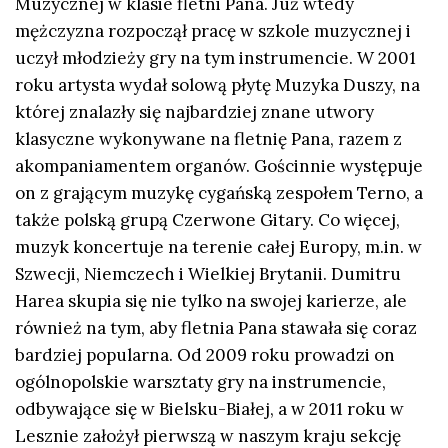
Muzycznej w klasie fletni Pana. Już wtedy
mężczyzna rozpoczął pracę w szkole muzycznej i
uczył młodzieży gry na tym instrumencie. W 2001
roku artysta wydał solową płytę Muzyka Duszy, na
której znalazły się najbardziej znane utwory
klasyczne wykonywane na fletnię Pana, razem z
akompaniamentem organów. Gościnnie występuje
on z grającym muzykę cygańską zespołem Terno, a
także polską grupą Czerwone Gitary. Co więcej,
muzyk koncertuje na terenie całej Europy, m.in. w
Szwecji, Niemczech i Wielkiej Brytanii. Dumitru
Harea skupia się nie tylko na swojej karierze, ale
również na tym, aby fletnia Pana stawała się coraz
bardziej popularna. Od 2009 roku prowadzi on
ogólnopolskie warsztaty gry na instrumencie,
odbywające się w Bielsku-Białej, a w 2011 roku w
Lesznie założył pierwszą w naszym kraju sekcję