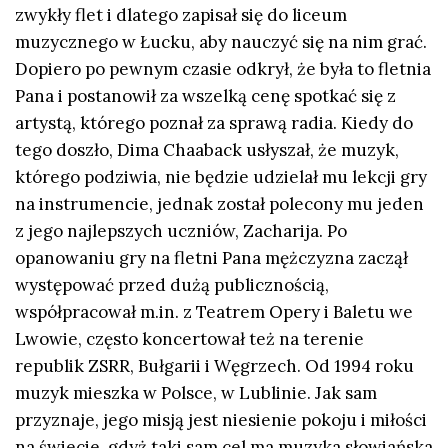
zwykły flet i dlatego zapisał się do liceum
muzycznego w Łucku, aby nauczyć się na nim grać.
Dopiero po pewnym czasie odkrył, że była to fletnia
Pana i postanowił za wszelką cenę spotkać się z
artystą, którego poznał za sprawą radia. Kiedy do
tego doszło, Dima Chaaback usłyszał, że muzyk,
którego podziwia, nie będzie udzielał mu lekcji gry
na instrumencie, jednak został polecony mu jeden
z jego najlepszych uczniów, Zacharija. Po
opanowaniu gry na fletni Pana mężczyzna zaczął
występować przed dużą publicznością,
współpracował m.in. z Teatrem Opery i Baletu we
Lwowie, często koncertował też na terenie
republik ZSRR, Bułgarii i Węgrzech. Od 1994 roku
muzyk mieszka w Polsce, w Lublinie. Jak sam
przyznaje, jego misją jest niesienie pokoju i miłości
na świecie, gdyż taki sam cel ma muzyka słowiańska