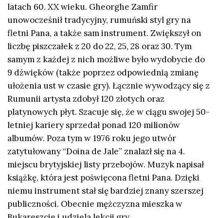
latach 60. XX wieku. Gheorghe Zamfir
unowocześnił tradycyjny, rumuński styl gry na
fletni Pana, a także sam instrument. Zwiększył on
liczbę piszczałek z 20 do 22, 25, 28 oraz 30. Tym
samym z każdej z nich możliwe było wydobycie do
9 dźwięków (także poprzez odpowiednią zmianę
ułożenia ust w czasie gry). Łącznie wywodzący się z
Rumunii artysta zdobył 120 złotych oraz
platynowych płyt. Szacuje się, że w ciągu swojej 50-
letniej kariery sprzedał ponad 120 milionów
albumów. Poza tym w 1976 roku jego utwór
zatytułowany “Doina de Jale” znalazł się na 4.
miejscu brytyjskiej listy przebojów. Muzyk napisał
książkę, która jest poświęcona fletni Pana. Dzięki
niemu instrument stał się bardziej znany szerszej
publiczności. Obecnie mężczyzna mieszka w
Bukareszcie i udziela lekcji gry.