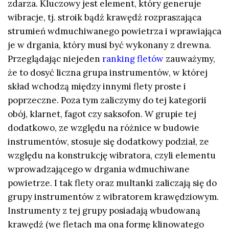
zdarza. Kluczowy jest element, który generuje
wibracje, tj. stroik bądź krawędź rozpraszająca
strumień wdmuchiwanego powietrza i wprawiająca
je w drgania, który musi być wykonany z drewna.
Przeglądając niejeden
ranking fletów
zauważymy,
że to dosyć liczna grupa instrumentów, w której
skład wchodzą między innymi flety proste i
poprzeczne. Poza tym zaliczymy do tej kategorii
obój, klarnet, fagot czy saksofon. W grupie tej
dodatkowo, ze względu na różnice w budowie
instrumentów, stosuje się dodatkowy podział, ze
względu na konstrukcję wibratora, czyli elementu
wprowadzającego w drgania wdmuchiwane
powietrze. I tak flety oraz multanki zaliczają się do
grupy instrumentów z wibratorem krawędziowym.
Instrumenty z tej grupy posiadają wbudowaną
krawędź (we fletach ma ona formę klinowatego