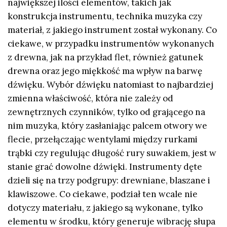
największej ilości elementów, takich jak
konstrukcja instrumentu, technika muzyka czy
materiał, z jakiego instrument został wykonany. Co
ciekawe, w przypadku instrumentów wykonanych
z drewna, jak na przykład flet, również gatunek
drewna oraz jego miękkość ma wpływ na barwę
dźwięku. Wybór dźwięku natomiast to najbardziej
zmienna właściwość, która nie zależy od
zewnętrznych czynników, tylko od grającego na
nim muzyka, który zasłaniając palcem otwory we
flecie, przełączając wentylami między rurkami
trąbki czy regulując długość rury suwakiem, jest w
stanie grać dowolne dźwięki. Instrumenty dęte
dzieli się na trzy podgrupy: drewniane, blaszane i
klawiszowe. Co ciekawe, podział ten wcale nie
dotyczy materiału, z jakiego są wykonane, tylko
elementu w środku, który generuje wibrację słupa