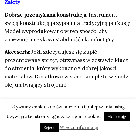
Zalety
Dobrze przemyślana konstrukcja:
Instrument
swoją konstrukcją przypomina tradycyjną perkusję.
Model wyprodukowano w ten sposób, aby
zapewnić muzykowi stabilność i komfort gry.
Akcesoria:
Jeśli zdecydujesz się kupić
prezentowany sprzęt, otrzymasz w zestawie klucz
do strojenia, który wykonano z dobrej jakości
materiałów. Dodatkowo w skład kompletu wchodzi
olej ułatwiający strojenie.
Używamy cookies do świadczenia i polepszania usług.
Wady
Używając tej strony zgadzasz się na cookies.
Akceptuję
Łatwość gry:
Test bongosów Meinl MB400BKMB
Więcej informacji
Reject
wykazał, że uzyskanie przyjemnego brzmienia jest